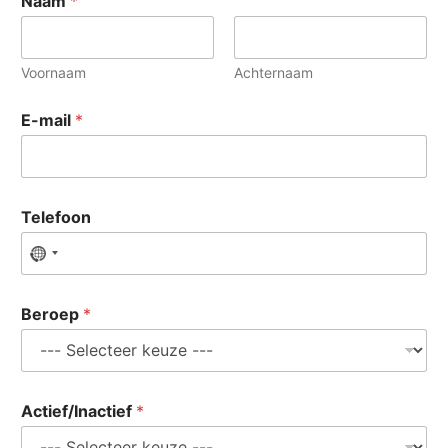
Naam
*
Voornaam
Achternaam
E-mail
*
Telefoon
N
o
c
Beroep
*
o
u
n
t
Actief/Inactief
*
r
y