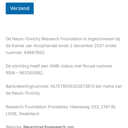
n
Verzend
a
m
e
De Neuro-Toxicity Research Foundation is ingeschreven bij
de Kamer van Koophandel sinds 2 december 2021 onder
nummer: 84667850.
De stichting heeft een ANBI-status met fiscaal nummer
RSIN – 863305982.
Bankrekeningnummer: NL15TRIO0320573613 ten name van
de Neuro-Toxicity
Research Foundation Postadres: Heereweg 333, 2161 BL
LISSE, Nederland
Website:
Neurotoxicityresearch.org