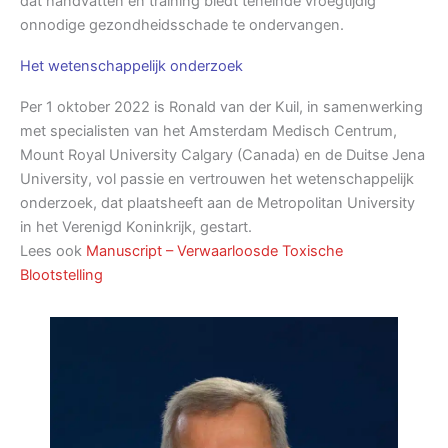
dat handvatten en training biedt teneinde vroegtijdig
onnodige gezondheidsschade te ondervangen.
Het wetenschappelijk onderzoek
Per 1 oktober 2022 is Ronald van der Kuil, in samenwerking
met specialisten van het Amsterdam Medisch Centrum,
Mount Royal University Calgary (Canada) en de Duitse Jena
University, vol passie en vertrouwen het wetenschappelijk
onderzoek, dat plaatsheeft aan de Metropolitan University
in het Verenigd Koninkrijk, gestart.
Lees ook
Manuscript – Verwaarloosde Toxische
Blootstelling